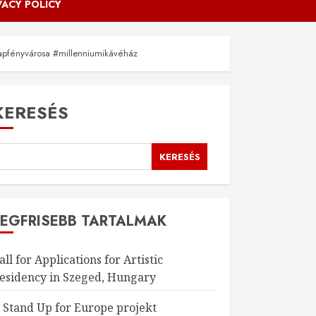
VACY POLICY
apfényvárosa #millenniumikávéház
KERESÉS
KERESÉS
LEGFRISEBB TARTALMAK
all for Applications for Artistic
esidency in Szeged, Hungary
 Stand Up for Europe projekt