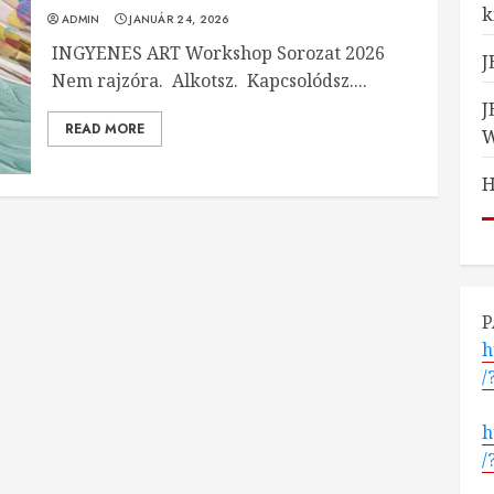
k
ADMIN
JANUÁR 24, 2026
INGYENES ART Workshop Sorozat 2026
J
Nem rajzóra. Alkotsz. Kapcsolódsz....
J
READ MORE
H
P
h
/
h
/