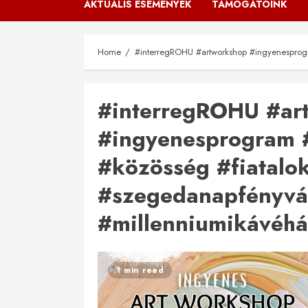
AKTUÁLIS ESEMÉNYEK
TÁMOGATÓINK
Home
#interregROHU #artworkshop #ingyenesprog
#interregROHU #ar
#ingyenesprogram #
#közösség #fiatalo
#szegedanapfényvá
#millenniumikávéhá
1 min read