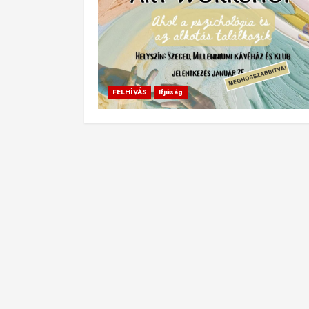
FELHÍVÁS
Ifjúság