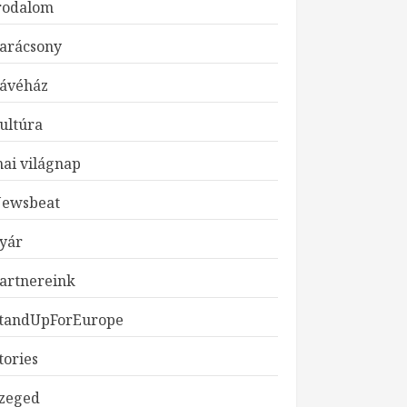
rodalom
arácsony
ávéház
ultúra
ai világnap
ewsbeat
JELENTKEZZ ART
yár
WORKSOPUNKRA!
JANUÁR 24, 2026
artnereink
3
tandUpForEurope
JELENTKEZZ
tories
GASZTRO
WORKSOPUNKRA!
zeged