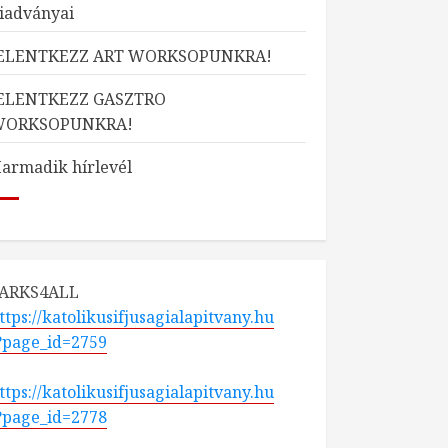
iadványai
ELENTKEZZ ART WORKSOPUNKRA!
ELENTKEZZ GASZTRO
WORKSOPUNKRA!
armadik hírlevél
ARKS4ALL
ttps://katolikusifjusagialapitvany.hu
?page_id=2759
ttps://katolikusifjusagialapitvany.hu
?page_id=2778