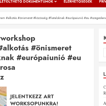
LETÖLTHETŐ DOKUMENTUMOK
ELÉRHETŐSÉGEK
PRI
ram #alkotás #önismeret #közösség #fiataloknak #európaiunió #eu #szegedan
tworkshop
alkotás #önismeret
knak #európaiunió #eu
rosa
z
C
R
JELENTKEZZ ART
WORKSOPUNKRA!
A