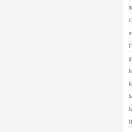
B
C
e
F
g
h
h
h
I
I