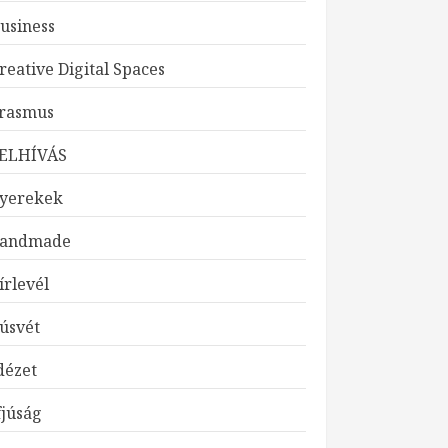
usiness
reative Digital Spaces
rasmus
ELHÍVÁS
yerekek
andmade
írlevél
úsvét
dézet
fjúság