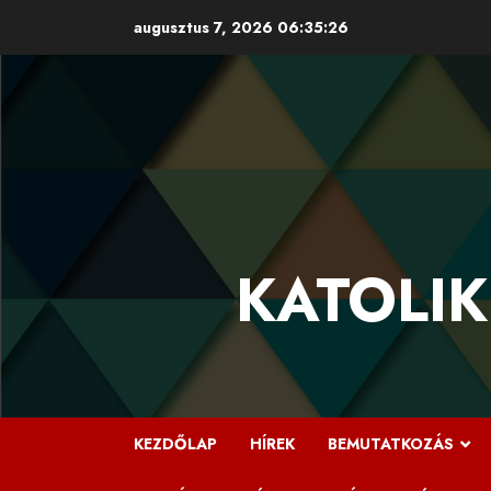
Skip
augusztus 7, 2026
06:35:27
to
content
KATOLIK
KEZDŐLAP
HÍREK
BEMUTATKOZÁS