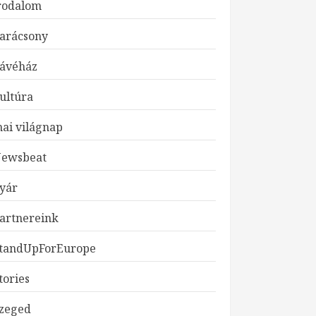
rodalom
arácsony
ávéház
ultúra
ai világnap
ewsbeat
JELENTKEZZ ART
yár
WORKSOPUNKRA!
JANUÁR 24, 2026
artnereink
3
tandUpForEurope
JELENTKEZZ
tories
GASZTRO
WORKSOPUNKRA!
zeged