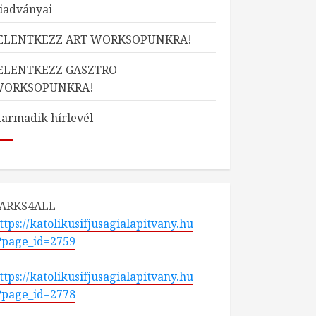
iadványai
ELENTKEZZ ART WORKSOPUNKRA!
ELENTKEZZ GASZTRO
WORKSOPUNKRA!
armadik hírlevél
ARKS4ALL
ttps://katolikusifjusagialapitvany.hu
?page_id=2759
ttps://katolikusifjusagialapitvany.hu
?page_id=2778