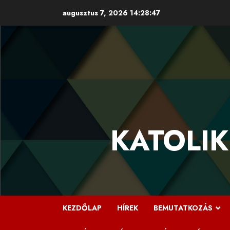
Skip
augusztus 7, 2026
14:28:48
to
content
KATOLIK
KEZDŐLAP
HÍREK
BEMUTATKOZÁS