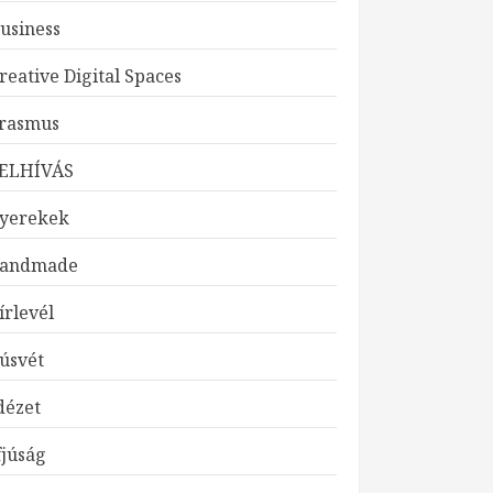
usiness
reative Digital Spaces
rasmus
ELHÍVÁS
yerekek
andmade
írlevél
úsvét
dézet
fjúság