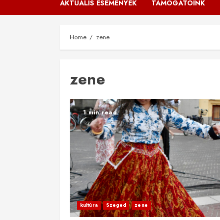
AKTUÁLIS ESEMÉNYEK
TÁMOGATÓINK
Home
zene
zene
1 min read
kultúra
Szeged
zene