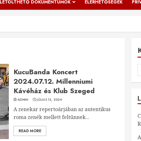
LETÖLTHETŐ DOKUMENTUMOK
ELÉRHETŐSÉGEK
PRI
KucuBanda Koncert
2024.07.12. Millenniumi
Kávéház és Klub Szeged
ADMIN
JÚLIUS 13, 2024
A zenekar repertoárjában az autentikus
C
roma zenék mellett feltűnnek...
R
READ MORE
A