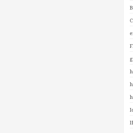
B
C
e
F
g
h
h
h
I
I