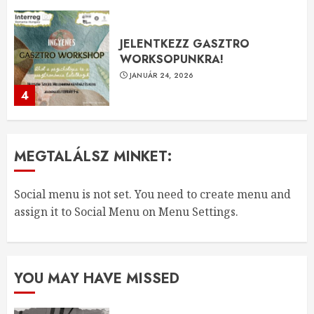
Harmadik hírlevél
JANUÁR 22, 2026
5
Call for Applications for Artistic
MEGTALÁLSZ MINKET:
Residency in Szeged, Hungary
FEBRUÁR 26, 2026
Social menu is not set. You need to create menu and
1
assign it to Social Menu on Menu Settings.
A Stand Up for Europe projekt
YOU MAY HAVE MISSED
kiadványai
FEBRUÁR 22, 2026