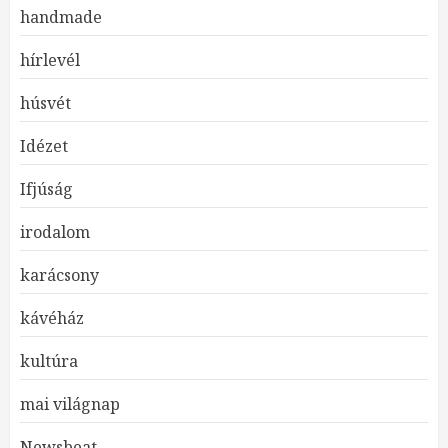
handmade
hírlevél
húsvét
Idézet
Ifjúság
irodalom
karácsony
JELENTKEZZ ART
kávéház
WORKSOPUNKRA!
kultúra
JANUÁR 24, 2026
3
mai világnap
Newsbeat