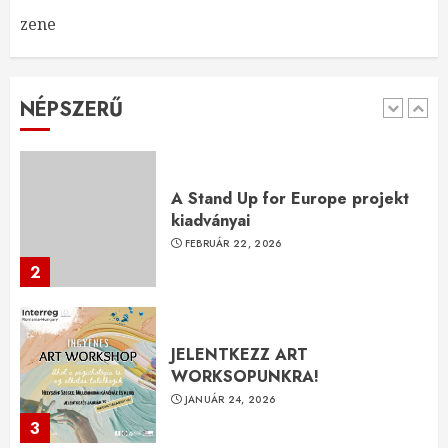
zene
A Stand Up for Europe projekt
kiadványai
FEBRUÁR 22, 2026
NÉPSZERŰ
2
JELENTKEZZ ART
WORKSOPUNKRA!
JANUÁR 24, 2026
3
JELENTKEZZ GASZTRO
WORKSOPUNKRA!
JANUÁR 24, 2026
4