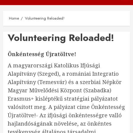
Menu
Home
Volunteering Reloaded!
Volunteering Reloaded!
Önkéntesség Újratöltve!
A magyarországi Katolikus Ifjúsági
Alapítvány (Szeged), a romániai Integratio
Alapítvány (Temesvár) és a szerbiai Népkör
Magyar Művelődési Központ (Szabadka)
Erasmus+ kisléptékű stratégiai pályázatot
valósított meg. A pályázat címe Önkéntesség
Újratöltve!- Az ifjúsági önkéntességre valló
hajlandóságának növelése, az önkéntes
tevékenység általános társadalmi