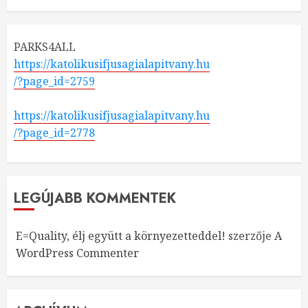
PARKS4ALL
https://katolikusifjusagialapitvany.hu
/?page_id=2759
https://katolikusifjusagialapitvany.hu
/?page_id=2778
LEGÚJABB KOMMENTEK
E=Quality, élj együtt a környezetteddel!
szerzője
A
WordPress Commenter